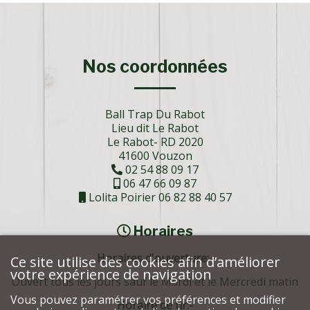
Nos coordonnées
Ball Trap Du Rabot
Lieu dit Le Rabot
Le Rabot- RD 2020
41600 Vouzon
02 54 88 09 17
06 47 66 09 87
Lolita Poirier 06 82 88 40 57
Horaires
Horaires d'ouverture:-
Ce site utilise des cookies afin d’améliorer
votre expérience de navigation
Ouvert tous les jours sauf le Mardi et le Mercredi matin
Vous pouvez paramétrer vos préférences et modifier
Horaire de tir:-