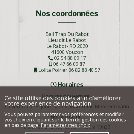
Nos coordonnées
Ball Trap Du Rabot
Lieu dit Le Rabot
Le Rabot- RD 2020
41600 Vouzon
02 54 88 09 17
06 47 66 09 87
Lolita Poirier 06 82 88 40 57
Horaires
Horaires d'ouverture:-
Ce site utilise des cookies afin d’améliorer
votre expérience de navigation
Ouvert tous les jours sauf le Mardi et le Mercredi matin
Vous pouvez paramétrer vos préférences et modifier
Horaire de tir:-
vos choix en cliquant sur le lien de gestion des cookies
en bas de page.
Paramétrer mes choix
De 9H00 à 12H00 et de 14H30 à 19h30