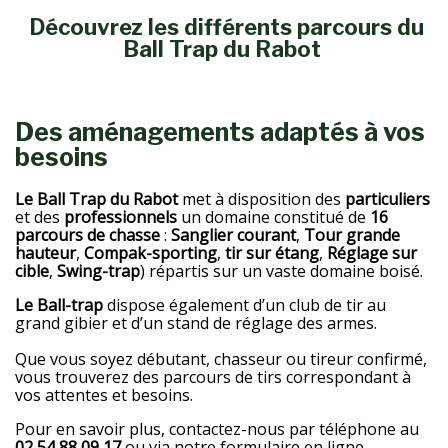
Découvrez les différents parcours du
Ball Trap du Rabot
Des aménagements adaptés à vos
besoins
Le Ball Trap du Rabot
met à disposition des
particuliers
et des
professionnels
un domaine constitué de
16
parcours de chasse
:
Sanglier
courant
,
Tour
grande
hauteur
,
Compak-sporting
,
tir sur étang
,
Réglage
sur
cible
,
Swing-trap
) répartis sur un vaste domaine boisé.
Le Ball-trap
dispose également d’un club de tir au
grand gibier et d’un stand de réglage des armes.
Que vous soyez débutant, chasseur ou tireur confirmé,
vous trouverez des parcours de tirs correspondant à
vos attentes et besoins.
Pour en savoir plus, contactez-nous par téléphone au
02 54 88 09 17
ou via notre
formulaire en ligne
.