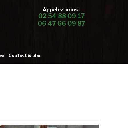
Appelez-nous :
02 54 88 09 17
06 47 66 09 87
es
Contact & plan